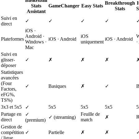
Basketball
Breakthrough
Stats
GameChanger
Easy Stats
Stats
S
Assistant
Suivi en
✓
✓
✓
✓
direct
iOS ·
Android ·
iOS
W
Plateformes
iOS · Android
iOS · Android
Windows ·
uniquement
·
Mac
Suivi en
glisser-
✓
✗
✗
✗
déposer
Statistiques
avancées
(Four
✓
Basiques
✗
✓
B
Factors,
eFG%,
TS%)
3x3 et 5x5
5x5
5x5
5x5
5
✓
Partage en
Feuille de
✓
R
✓ (streaming)
✗
direct
match
(premium)
Gestion de
compétition
✓
Partielle
✗
✗
/ ligue