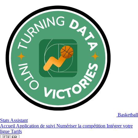
Basketball
Stats Assistant
Accueil
Application de suivi
Numériser la compétition
Intégrer votre
ligue
Tarifs
🇫🇷
FR