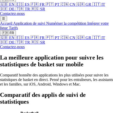
🇬🇧
EN
🇪🇸
ES
🇫🇷
FR
🇵🇹
PT
🇨🇳
CN
🇬🇷
GR
🇮🇹
IT
🇩🇪
DE
🇹🇷
TR
🇷🇸
SR
Contactez-nous
☰
Accueil
Application de suivi
Numériser la compétition
Intégrer votre
ligue
Tarifs
🇫🇷
FR
🇬🇧
EN
🇪🇸
ES
🇫🇷
FR
🇵🇹
PT
🇨🇳
CN
🇬🇷
GR
🇮🇹
IT
🇩🇪
DE
🇹🇷
TR
🇷🇸
SR
Contactez-nous
La meilleure application pour suivre les
statistiques de basket sur mobile
Comparatif honnête des applications les plus utilisées pour suivre les
statistiques de basket en direct. Pensé pour les entraîneurs, les assistants
et les familles, sur iOS, Android, Windows et Mac.
Comparatif des applis de suivi de
statistiques