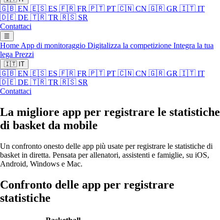
🇬🇧
EN
🇪🇸
ES
🇫🇷
FR
🇵🇹
PT
🇨🇳
CN
🇬🇷
GR
🇮🇹
IT
🇩🇪
DE
🇹🇷
TR
🇷🇸
SR
Contattaci
☰
Home
App di monitoraggio
Digitalizza la competizione
Integra la tua
lega
Prezzi
🇮🇹
IT
🇬🇧
EN
🇪🇸
ES
🇫🇷
FR
🇵🇹
PT
🇨🇳
CN
🇬🇷
GR
🇮🇹
IT
🇩🇪
DE
🇹🇷
TR
🇷🇸
SR
Contattaci
La migliore app per registrare le statistiche
di basket da mobile
Un confronto onesto delle app più usate per registrare le statistiche di
basket in diretta. Pensata per allenatori, assistenti e famiglie, su iOS,
Android, Windows e Mac.
Confronto delle app per registrare
statistiche