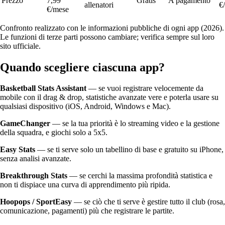
Prezzo
7,99
Gratis
A pagamento
allenatori
€
€/mese
Confronto realizzato con le informazioni pubbliche di ogni app (2026).
Le funzioni di terze parti possono cambiare; verifica sempre sul loro
sito ufficiale.
Quando scegliere ciascuna app?
Basketball Stats Assistant
— se vuoi registrare velocemente da
mobile con il drag & drop, statistiche avanzate vere e poterla usare su
qualsiasi dispositivo (iOS, Android, Windows e Mac).
GameChanger
— se la tua priorità è lo streaming video e la gestione
della squadra, e giochi solo a 5x5.
Easy Stats
— se ti serve solo un tabellino di base e gratuito su iPhone,
senza analisi avanzate.
Breakthrough Stats
— se cerchi la massima profondità statistica e
non ti dispiace una curva di apprendimento più ripida.
Hoopops / SportEasy
— se ciò che ti serve è gestire tutto il club (rosa,
comunicazione, pagamenti) più che registrare le partite.